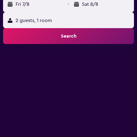
Fri 7/8
-
Sat 8/8
2 guests, 1 room
Search