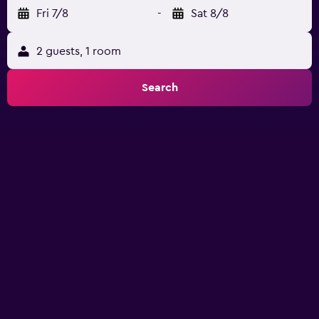
Fri 7/8
-
Sat 8/8
2 guests, 1 room
Search